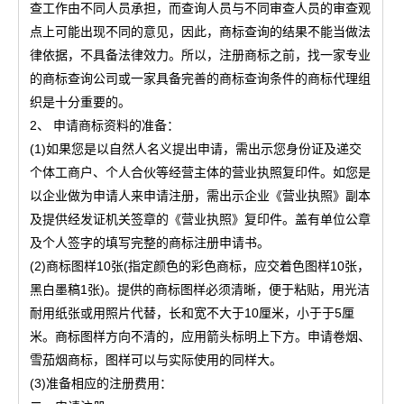
查工作由不同人员承担，而查询人员与不同审查人员的审查观
点上可能出现不同的意见，因此，商标查询的结果不能当做法
律依据，不具备法律效力。所以，注册商标之前，找一家专业
的商标查询公司或一家具备完善的商标查询条件的商标代理组
织是十分重要的。
2、 申请商标资料的准备：
(1)如果您是以自然人名义提出申请，需出示您身份证及递交
个体工商户、个人合伙等经营主体的营业执照复印件。如您是
以企业做为申请人来申请注册，需出示企业《营业执照》副本
及提供经发证机关签章的《营业执照》复印件。盖有单位公章
及个人签字的填写完整的商标注册申请书。
(2)商标图样10张(指定颜色的彩色商标，应交着色图样10张，
黑白墨稿1张)。提供的商标图样必须清晰，便于粘贴，用光洁
耐用纸张或用照片代替，长和宽不大于10厘米，小于于5厘
米。商标图样方向不清的，应用箭头标明上下方。申请卷烟、
雪茄烟商标，图样可以与实际使用的同样大。
(3)准备相应的注册费用：